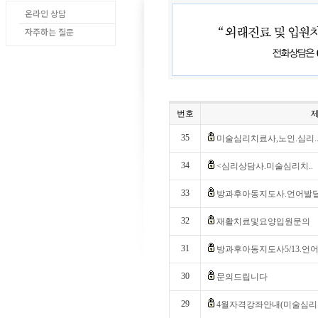
온라인 상담
자주하는 질문
번호
35
미술심리치료사,노인.심리.
34
<심리상담사.미술심리치..
33
방과후아동지도사.언어발달.
32
재활치료및요양입원문의
31
방과후아동지도사5/13.언어.
30
문의드립니다
29
4월자격강좌안내(미술심리.