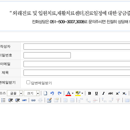
작성자
비밀번호
이메일
제목
변메일받기
답변메일받기
소스
글꼴
크기