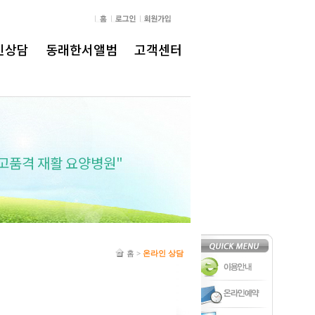
인상담
동래한서앨범
고객센터
고품격 재활 요양병원"
"최고의 의료
홈
>
온라인 상담